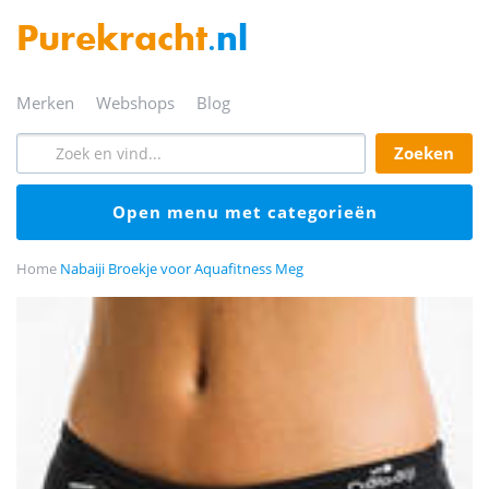
Purekracht
.nl
merken
webshops
blog
zoeken
open menu met categorieën
Home
Nabaiji Broekje voor Aquafitness Meg