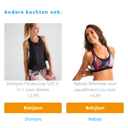
andere kochten ook:
Domyos Fitness top 520 3-
Nabaiji Bikinitop voor
in-1 voor dames
aquafitness Lou roze
12,99
14,99
bekijken
bekijken
Domyos
Nabaiji