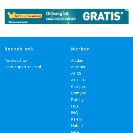
bezoek ook
merken
Purekracht.nl
Adidas
Hardloopartikelen.nl
Aptonia
ASICS
ATHLETE
Compex
Domyos
Dutchy
FILA
INQ
Kalenji
Nabaiji
Nike