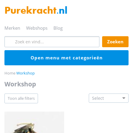
Purekracht
.nl
merken
webshops
blog
zoeken
open menu met categorieën
Home
Workshop
workshop
toon alle filters