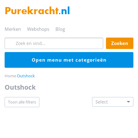
Purekracht
.nl
merken
webshops
blog
zoeken
open menu met categorieën
Home
Outshock
outshock
toon alle filters