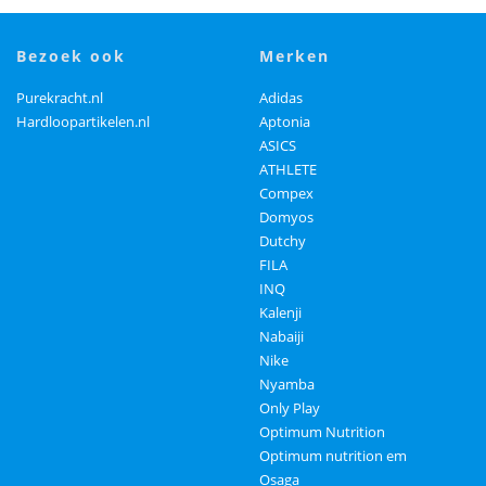
bezoek ook
merken
Purekracht.nl
Adidas
Hardloopartikelen.nl
Aptonia
ASICS
ATHLETE
Compex
Domyos
Dutchy
FILA
INQ
Kalenji
Nabaiji
Nike
Nyamba
Only Play
Optimum Nutrition
Optimum nutrition em
Osaga