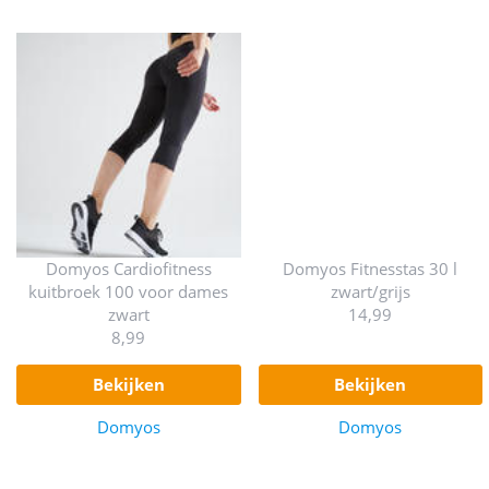
Domyos Cardiofitness
Domyos Fitnesstas 30 l
kuitbroek 100 voor dames
zwart/grijs
zwart
14,99
8,99
bekijken
bekijken
Domyos
Domyos