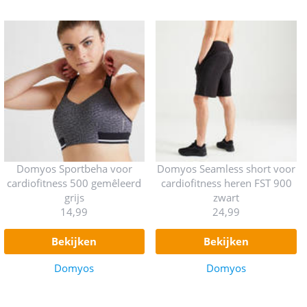
Domyos Sportbeha voor
Domyos Seamless short voor
cardiofitness 500 gemêleerd
cardiofitness heren FST 900
grijs
zwart
14,99
24,99
bekijken
bekijken
Domyos
Domyos