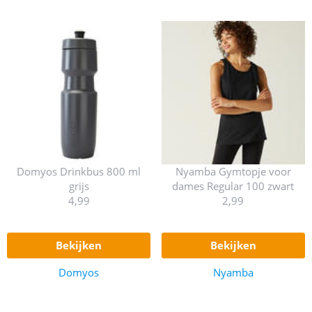
Domyos Drinkbus 800 ml
Nyamba Gymtopje voor
grijs
dames Regular 100 zwart
4,99
2,99
bekijken
bekijken
Domyos
Nyamba