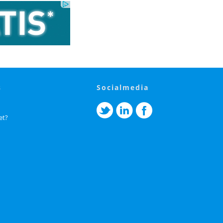
s
socialmedia
et?