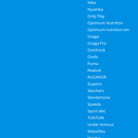
Nike
Nyamba
Only Play
Optimum Nutrition
Optimum nutrition em
Osaga
Osaga Pro
Outshock
Oxelo
Puma
Reebok
RUCANOR
Scapino
Skechers
Slendertone
Speedo
Sport elec
TUNTURI
Under Armour
Waterflex
Weider