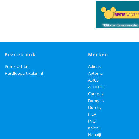
bezoek ook
merken
Purekracht.nl
Adidas
Hardloopartikelen.nl
Aptonia
ASICS
ATHLETE
Compex
Domyos
Dutchy
FILA
INQ
Kalenji
Nabaiji