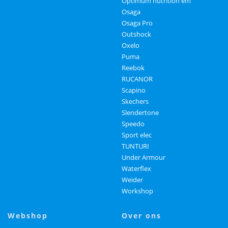
Optimum nutrition em
Osaga
Osaga Pro
Outshock
Oxelo
Puma
Reebok
RUCANOR
Scapino
Skechers
Slendertone
Speedo
Sport elec
TUNTURI
Under Armour
Waterflex
Weider
Workshop
webshop
over ons