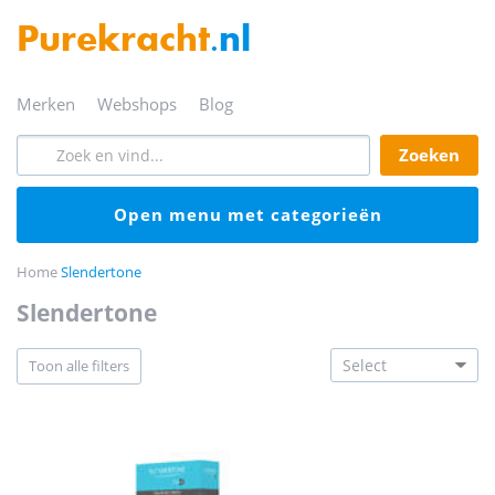
Purekracht
.nl
merken
webshops
blog
zoeken
open menu met categorieën
Home
Slendertone
slendertone
toon alle filters