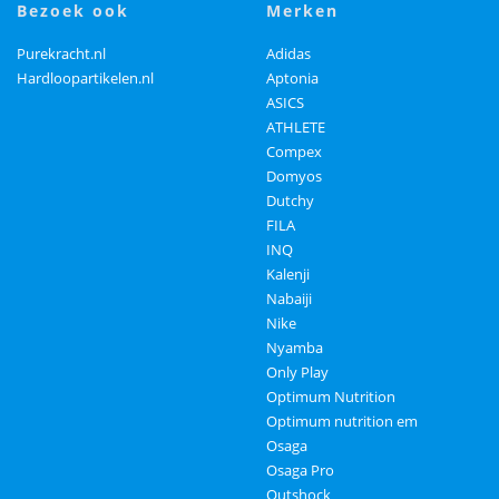
bezoek ook
merken
Purekracht.nl
Adidas
Hardloopartikelen.nl
Aptonia
ASICS
ATHLETE
Compex
Domyos
Dutchy
FILA
INQ
Kalenji
Nabaiji
Nike
Nyamba
Only Play
Optimum Nutrition
Optimum nutrition em
Osaga
Osaga Pro
Outshock