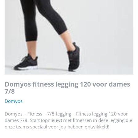
domyos fitness legging 120 voor dames
7/8
Domyos
Domyos – Fitness – 7/8-legging – Fitness legging 120 voor
dames 7/8. Start (opnieuw) met fitnessen in deze legging die
onze teams speciaal voor jou hebben ontwikkeld!