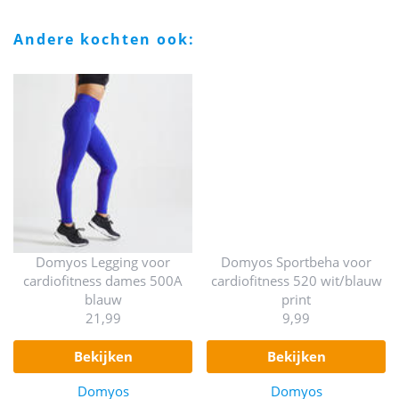
andere kochten ook:
Domyos Legging voor
Domyos Sportbeha voor
cardiofitness dames 500A
cardiofitness 520 wit/blauw
blauw
print
21,99
9,99
bekijken
bekijken
Domyos
Domyos