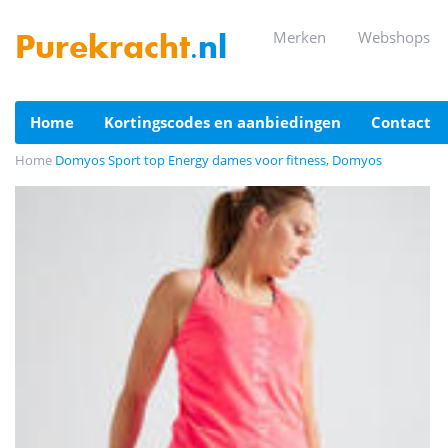
merken
webshops
Purekracht
.nl
home
kortingscodes en aanbiedingen
contact
Home
Domyos Sport top Energy dames voor fitness, Domyos