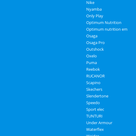
Nike
Nyamba
Only Play
Optimum Nutrition
Optimum nutrition em
Osaga
Osaga Pro
Outshock
Oxelo
Puma
Reebok
RUCANOR
Scapino
Skechers
Slendertone
Speedo
Sport elec
TUNTURI
Under Armour
Waterflex
Weider