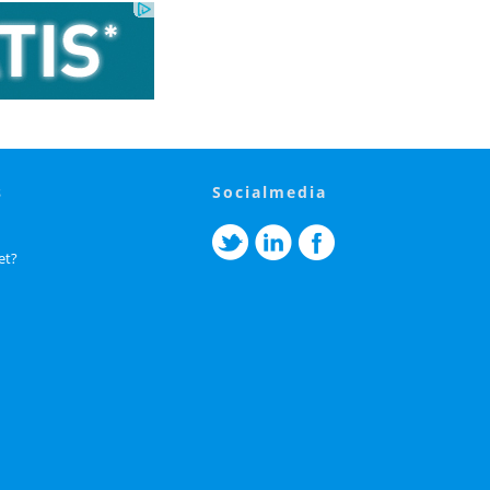
s
socialmedia
et?