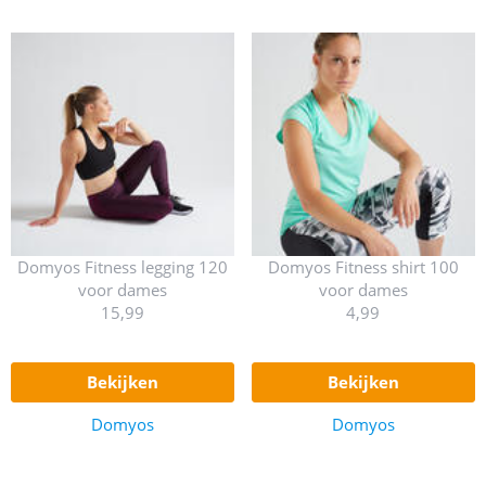
Domyos Fitness legging 120
Domyos Fitness shirt 100
voor dames
voor dames
15,99
4,99
bekijken
bekijken
Domyos
Domyos