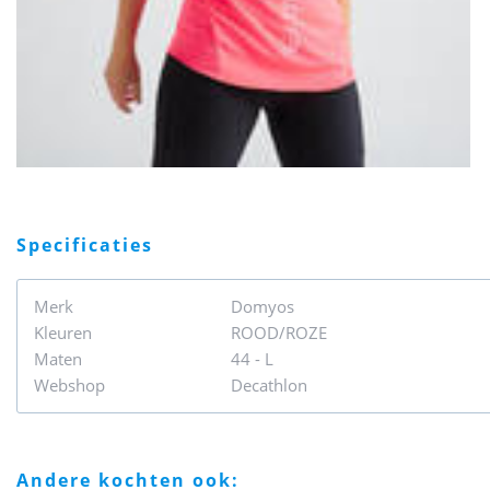
specificaties
Merk
Domyos
Kleuren
ROOD/ROZE
Maten
44 - L
Webshop
Decathlon
andere kochten ook: