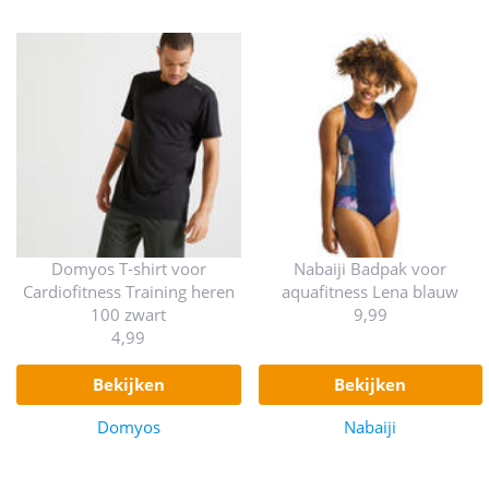
Domyos T-shirt voor
Nabaiji Badpak voor
Cardiofitness Training heren
aquafitness Lena blauw
100 zwart
9,99
4,99
bekijken
bekijken
Domyos
Nabaiji