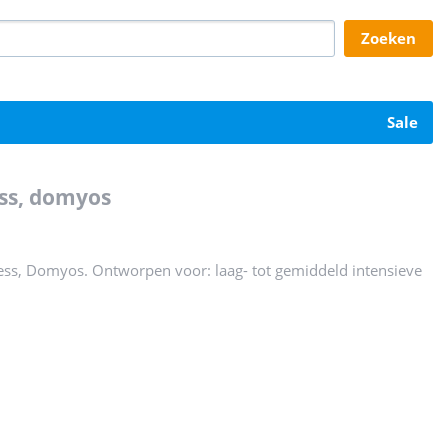
zoeken
sale
ess, domyos
ess, Domyos. Ontworpen voor: laag- tot gemiddeld intensieve