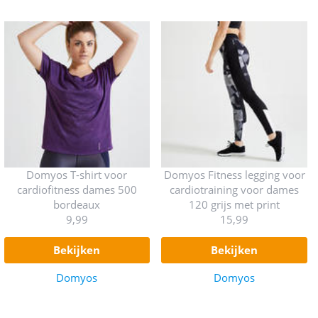
Domyos T-shirt voor
Domyos Fitness legging voor
cardiofitness dames 500
cardiotraining voor dames
bordeaux
120 grijs met print
9,99
15,99
bekijken
bekijken
Domyos
Domyos