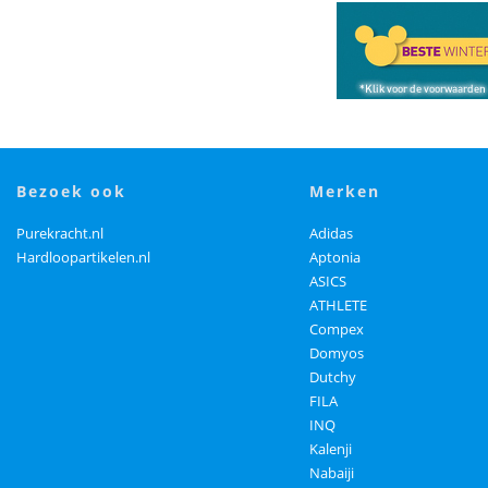
bezoek ook
merken
Purekracht.nl
Adidas
Hardloopartikelen.nl
Aptonia
ASICS
ATHLETE
Compex
Domyos
Dutchy
FILA
INQ
Kalenji
Nabaiji