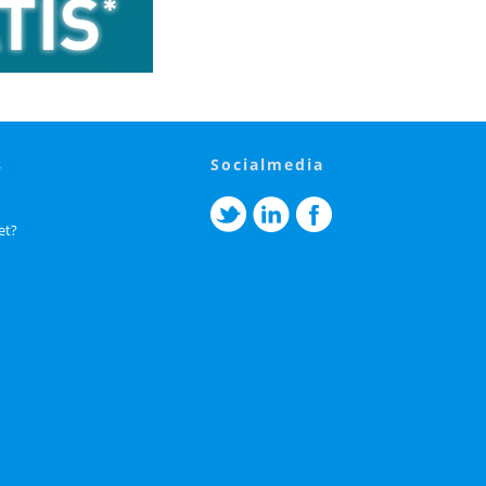
s
socialmedia
et?