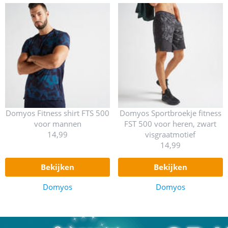
Domyos Fitness shirt FTS 500
Domyos Sportbroekje fitness
voor mannen
FST 500 voor heren, zwart
14,99
visgraatmotief
14,99
bekijken
bekijken
Domyos
Domyos