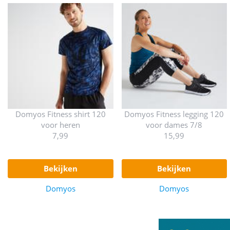
Domyos Fitness shirt 120
Domyos Fitness legging 120
voor heren
voor dames 7/8
7,99
15,99
bekijken
bekijken
Domyos
Domyos