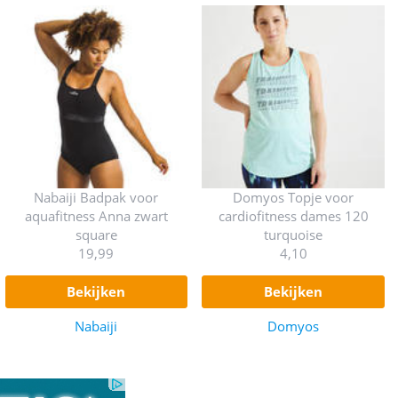
Nabaiji Badpak voor
Domyos Topje voor
aquafitness Anna zwart
cardiofitness dames 120
square
turquoise
19,99
4,10
bekijken
bekijken
Nabaiji
Domyos