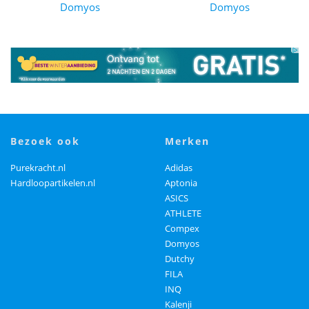
Domyos
Domyos
bezoek ook
merken
Purekracht.nl
Adidas
Hardloopartikelen.nl
Aptonia
ASICS
ATHLETE
Compex
Domyos
Dutchy
FILA
INQ
Kalenji