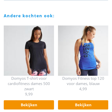
andere kochten ook:
Domyos T-shirt voor
Domyos Fitness top 120
cardiofitness dames 500
voor dames, blauw
zwart
4,99
9,99
bekijken
bekijken