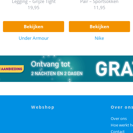
Legging – Grijze Tight
Pair – Sportsokken
19,95
11,95
bekijken
bekijken
Under Armour
Nike
webshop
over on
Over ons
Hoe werkt h
Contact