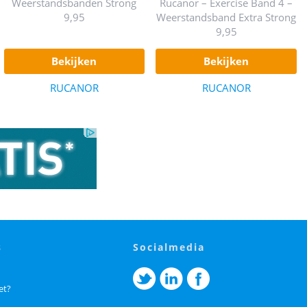
Weerstandsbanden Strong
Rucanor – Exercise Band 4 –
9,95
Weerstandsband Extra Strong
9,95
bekijken
bekijken
RUCANOR
RUCANOR
s
socialmedia
et?