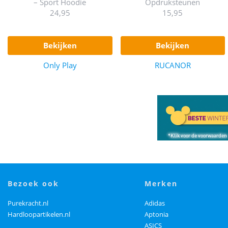
– Sport Hoodie
Opdruksteunen
24,95
15,95
bekijken
bekijken
Only Play
RUCANOR
bezoek ook
merken
Purekracht.nl
Adidas
Hardloopartikelen.nl
Aptonia
ASICS