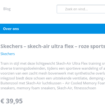
blog
over ons
skechers – skech-air ultra flex – roze spo
Skechers
Train in stijl met deze lichtgewicht Skech-Air Ultra Flex traini
diverse trainingsdoeleinden, tijdens een sportieve wandeling of a
voorzien van een zacht mesh bovenwerk met synthetische overlay
inlegzool biedt deze schoen een uitstekende ventilatie, demping
Buitenzool met Skech-Air luchtkussen – Air Cooled Memory Foam 
sneakers, memory foam sneakers, Skech-Air, fitnessschoen
€ 39,95