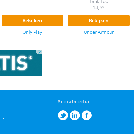
Tank Top
14,95
bekijken
bekijken
Only Play
Under Armour
s
socialmedia
et?