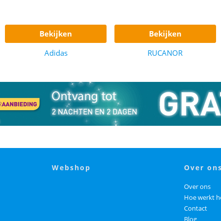
bekijken
bekijken
Adidas
RUCANOR
webshop
over on
Over ons
Hoe werkt h
Contact
Blog