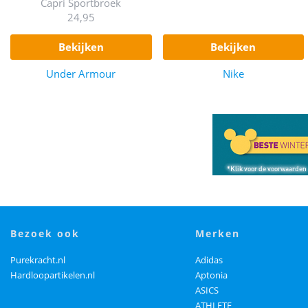
Capri Sportbroek
24,95
bekijken
bekijken
Under Armour
Nike
bezoek ook
merken
Purekracht.nl
Adidas
Hardloopartikelen.nl
Aptonia
ASICS
ATHLETE