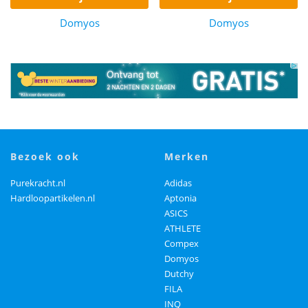
Domyos
Domyos
bezoek ook
merken
Purekracht.nl
Adidas
Hardloopartikelen.nl
Aptonia
ASICS
ATHLETE
Compex
Domyos
Dutchy
FILA
INQ