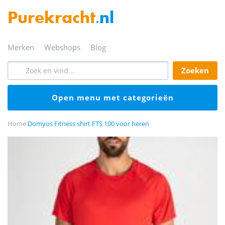
Purekracht
.nl
merken
webshops
blog
zoeken
open menu met categorieën
Home
Domyos Fitness shirt FTS 100 voor heren