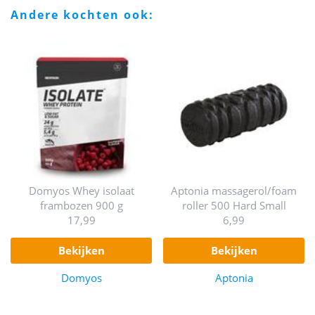
andere kochten ook:
Domyos Whey isolaat
Aptonia massagerol/foam
frambozen 900 g
roller 500 Hard Small
17,99
6,99
bekijken
bekijken
Domyos
Aptonia