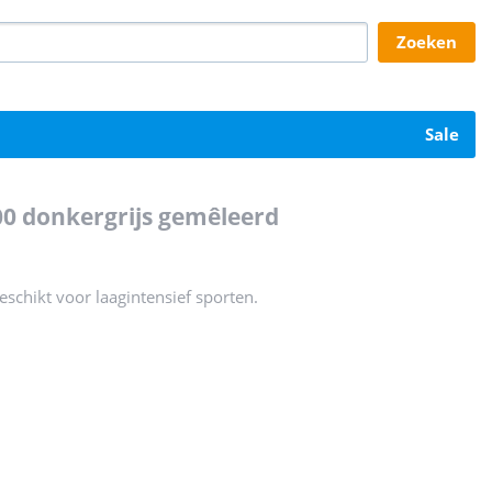
zoeken
sale
00 donkergrijs gemêleerd
eschikt voor laagintensief sporten.