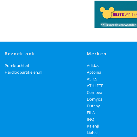
bezoek ook
merken
Purekracht.nl
Adidas
Hardloopartikelen.nl
Aptonia
ASICS
ATHLETE
Compex
Domyos
Dutchy
FILA
INQ
Kalenji
Nabaiji