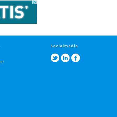
s
socialmedia
et?