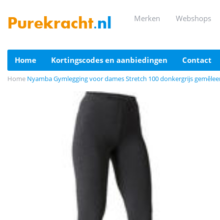
merken
webshops
Purekracht
.nl
home
kortingscodes en aanbiedingen
contact
Home
Nyamba Gymlegging voor dames Stretch 100 donkergrijs gemêlee