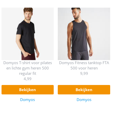
Domyos T-shirt voor pilates
Domyos Fitness tanktop FTA
en lichte gym heren 500
500 voor heren
regular fit
9,99
4,99
bekijken
bekijken
Domyos
Domyos