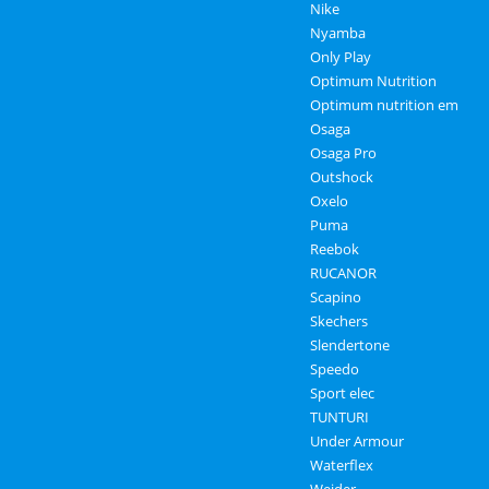
Nike
Nyamba
Only Play
Optimum Nutrition
Optimum nutrition em
Osaga
Osaga Pro
Outshock
Oxelo
Puma
Reebok
RUCANOR
Scapino
Skechers
Slendertone
Speedo
Sport elec
TUNTURI
Under Armour
Waterflex
Weider