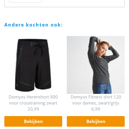
andere kochten ook:
Domyos Herenshort 900
Domyos Fitness shirt 120
voor crosstraining zwart
voor dames, zwart/grijs
20,99
6,99
bekijken
bekijken