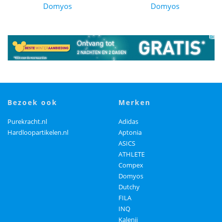
Domyos
Domyos
bezoek ook
merken
Purekracht.nl
Adidas
Hardloopartikelen.nl
Aptonia
ASICS
ATHLETE
Compex
Domyos
Dutchy
FILA
INQ
Kalenji