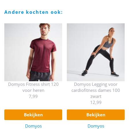
andere kochten ook:
Domyos Fitness shirt 120
Domyos Legging voor
voor heren
cardiofitness dames 100
7,99
zwart
12,99
bekijken
bekijken
Domyos
Domyos