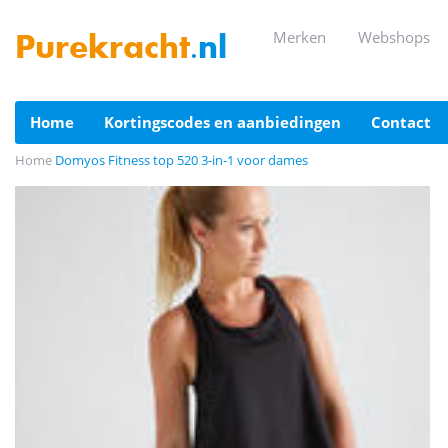
merken
webshops
Purekracht
.nl
home
kortingscodes en aanbiedingen
contact
Home
Domyos Fitness top 520 3-in-1 voor dames