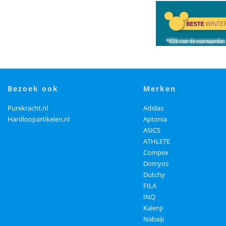
bezoek ook
merken
Purekracht.nl
Adidas
Hardloopartikelen.nl
Aptonia
ASICS
ATHLETE
Compex
Domyos
Dutchy
FILA
INQ
Kalenji
Nabaiji