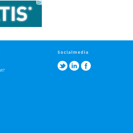
s
socialmedia
et?