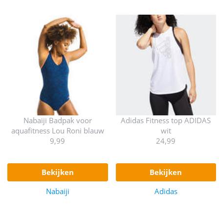
Nabaiji Badpak voor
Adidas Fitness top ADIDAS
aquafitness Lou Roni blauw
wit
9,99
24,99
bekijken
bekijken
Nabaiji
Adidas