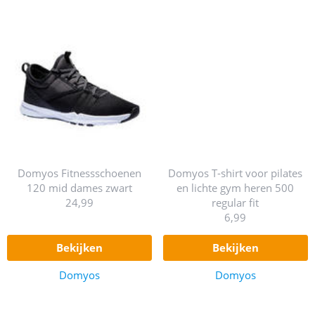
Domyos Fitnessschoenen
Domyos T-shirt voor pilates
120 mid dames zwart
en lichte gym heren 500
24,99
regular fit
6,99
bekijken
bekijken
Domyos
Domyos