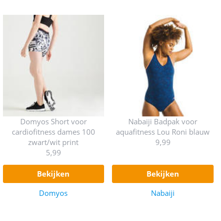
Domyos Short voor
Nabaiji Badpak voor
cardiofitness dames 100
aquafitness Lou Roni blauw
zwart/wit print
9,99
5,99
bekijken
bekijken
Domyos
Nabaiji