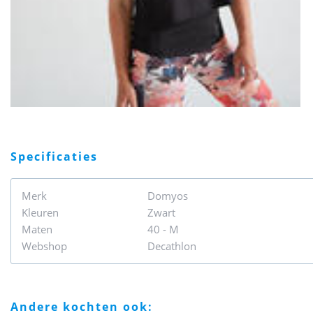
specificaties
Merk
Domyos
Kleuren
Zwart
Maten
40 - M
Webshop
Decathlon
andere kochten ook: