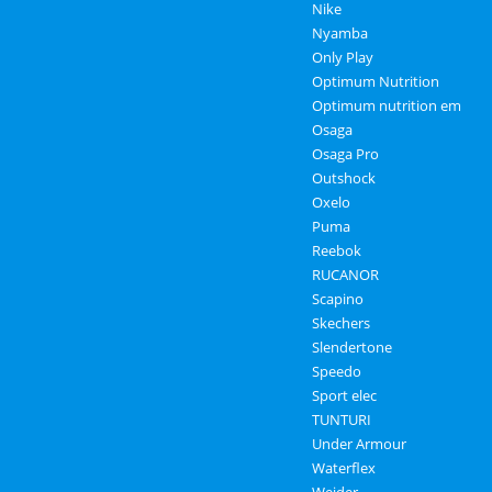
Nike
Nyamba
Only Play
Optimum Nutrition
Optimum nutrition em
Osaga
Osaga Pro
Outshock
Oxelo
Puma
Reebok
RUCANOR
Scapino
Skechers
Slendertone
Speedo
Sport elec
TUNTURI
Under Armour
Waterflex
Weider