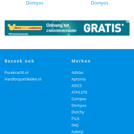
Domyos
Domyos
bezoek ook
merken
Purekracht.nl
Adidas
Hardloopartikelen.nl
Aptonia
ASICS
ATHLETE
Compex
Domyos
Dutchy
FILA
INQ
Kalenji