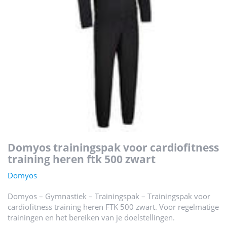
domyos trainingspak voor cardiofitness
training heren ftk 500 zwart
Domyos
Domyos – Gymnastiek – Trainingspak – Trainingspak voor
cardiofitness training heren FTK 500 zwart. Voor regelmatige
trainingen en het bereiken van je doelstellingen.