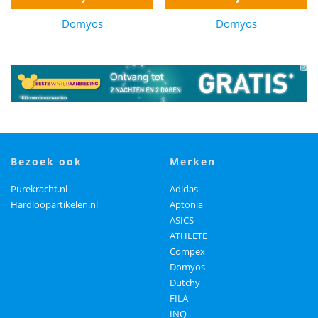
Domyos
Domyos
bezoek ook
merken
Purekracht.nl
Adidas
Hardloopartikelen.nl
Aptonia
ASICS
ATHLETE
Compex
Domyos
Dutchy
FILA
INQ