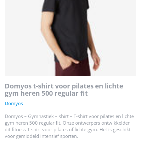
domyos t-shirt voor pilates en lichte
gym heren 500 regular fit
Domyos
Domyos – Gymnastiek – shirt – T-shirt voor pilates en lichte
gym heren 500 regular fit. Onze ontwerpers ontwikkelden
dit fitness T-shirt voor pilates of lichte gym. Het is geschikt
voor gemiddeld intensief sporten.