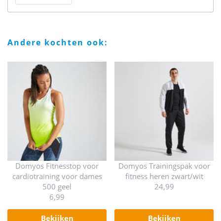
andere kochten ook:
Domyos Fitnesstop voor
Domyos Trainingspak voor
cardiotraining voor dames
fitness heren zwart/wit
500 geel
24,99
6,99
bekijken
bekijken