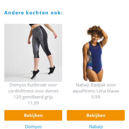
andere kochten ook:
Domyos Kuitbroek voor
Nabaiji Badpak voor
cardiofitness voor dames
aquafitness Lena blauw
120 gemêleerd grijs
9,99
11,99
bekijken
bekijken
Domyos
Nabaiji