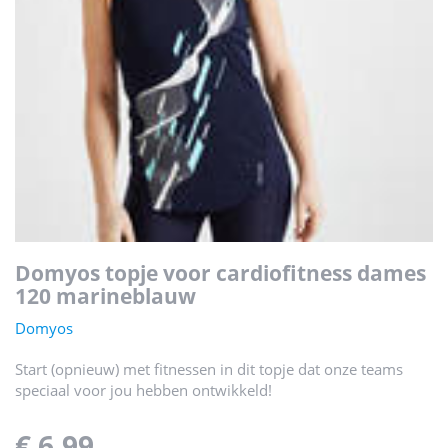
domyos topje voor cardiofitness dames
120 marineblauw
Domyos
Start (opnieuw) met fitnessen in dit topje dat onze teams
speciaal voor jou hebben ontwikkeld!
€ 6,99