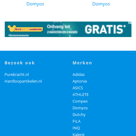
Domyos
Domyos
bezoek ook
merken
Purekracht.nl
Adidas
Hardloopartikelen.nl
Aptonia
ASICS
ATHLETE
Compex
Domyos
Dutchy
FILA
INQ
Kalenji