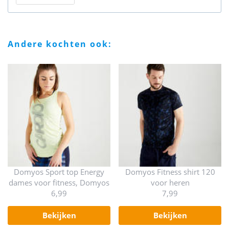
andere kochten ook:
Domyos Sport top Energy
Domyos Fitness shirt 120
dames voor fitness, Domyos
voor heren
6,99
7,99
bekijken
bekijken