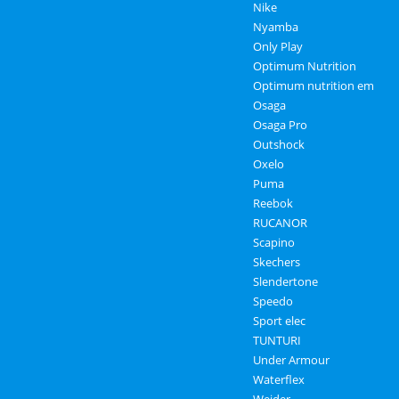
Nike
Nyamba
Only Play
Optimum Nutrition
Optimum nutrition em
Osaga
Osaga Pro
Outshock
Oxelo
Puma
Reebok
RUCANOR
Scapino
Skechers
Slendertone
Speedo
Sport elec
TUNTURI
Under Armour
Waterflex
Weider