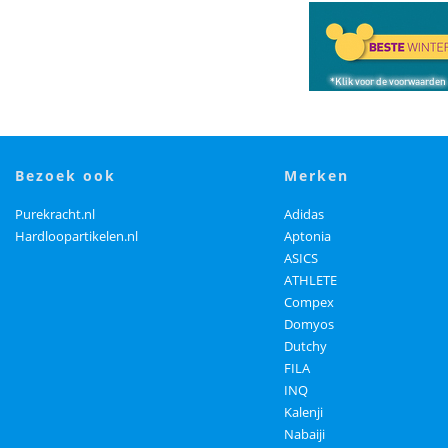
bezoek ook
merken
Purekracht.nl
Adidas
Hardloopartikelen.nl
Aptonia
ASICS
ATHLETE
Compex
Domyos
Dutchy
FILA
INQ
Kalenji
Nabaiji