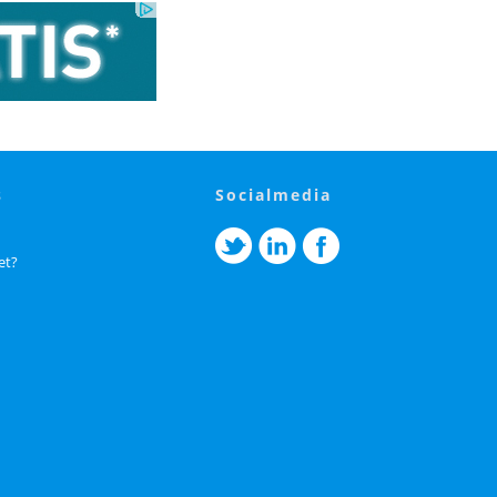
s
socialmedia
et?