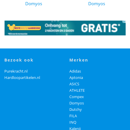
Domyos
Domyos
bezoek ook
merken
Purekracht.nl
Adidas
Hardloopartikelen.nl
Aptonia
ASICS
ATHLETE
Compex
Domyos
Dutchy
FILA
INQ
Kalenji