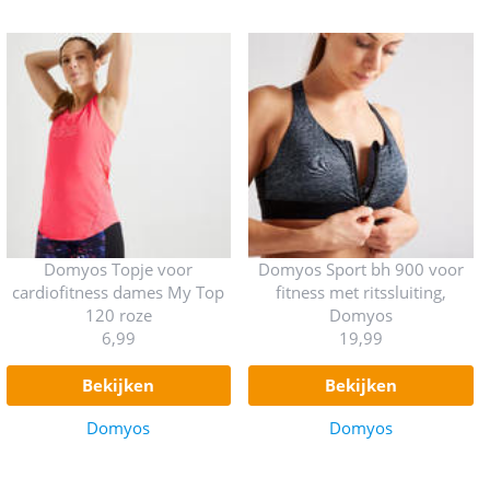
Domyos Topje voor
Domyos Sport bh 900 voor
cardiofitness dames My Top
fitness met ritssluiting,
120 roze
Domyos
6,99
19,99
bekijken
bekijken
Domyos
Domyos