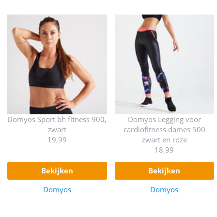
Domyos Sport bh fitness 900,
Domyos Legging voor
zwart
cardiofitness dames 500
19,99
zwart en roze
18,99
bekijken
bekijken
Domyos
Domyos