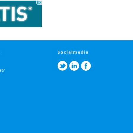
s
socialmedia
et?