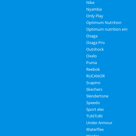
Nike
Nyamba
Only Play
Optimum Nutrition
Optimum nutrition em
Osaga
Osaga Pro
Outshock
Oxelo
Puma
Reebok
RUCANOR
Scapino
Skechers
Slendertone
Speedo
Sport elec
TUNTURI
Under Armour
Waterflex
Weider