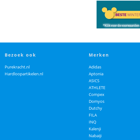
bezoek ook
merken
Purekracht.nl
Adidas
Hardloopartikelen.nl
Aptonia
ASICS
ATHLETE
Compex
Domyos
Dutchy
FILA
INQ
Kalenji
Nabaiji