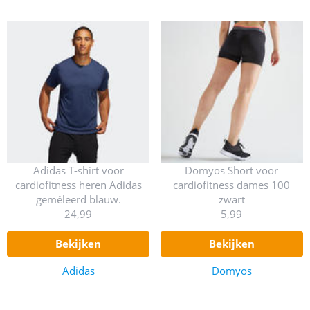
Adidas T-shirt voor
Domyos Short voor
cardiofitness heren Adidas
cardiofitness dames 100
gemêleerd blauw.
zwart
24,99
5,99
bekijken
bekijken
Adidas
Domyos