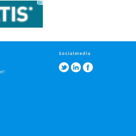
s
socialmedia
et?