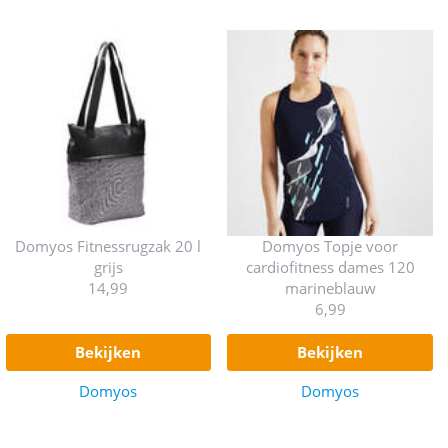
Domyos Fitnessrugzak 20 l
Domyos Topje voor
grijs
cardiofitness dames 120
14,99
marineblauw
6,99
bekijken
bekijken
Domyos
Domyos