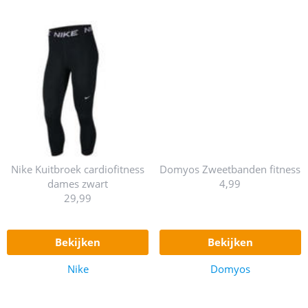
Nike Kuitbroek cardiofitness
Domyos Zweetbanden fitness
dames zwart
4,99
29,99
bekijken
bekijken
Nike
Domyos