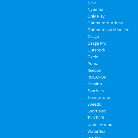
Nike
Nyamba
Only Play
Optimum Nutrition
Optimum nutrition em
Osaga
Osaga Pro
Outshock
Oxelo
Puma
Reebok
RUCANOR
Scapino
Skechers
Slendertone
Speedo
Sport elec
TUNTURI
Under Armour
Waterflex
Weider