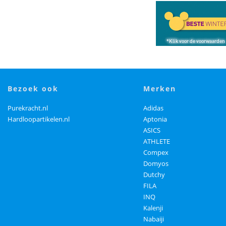
bezoek ook
merken
Purekracht.nl
Adidas
Hardloopartikelen.nl
Aptonia
ASICS
ATHLETE
Compex
Domyos
Dutchy
FILA
INQ
Kalenji
Nabaiji