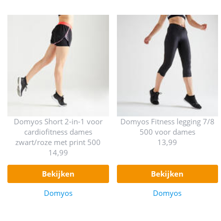
Domyos Short 2-in-1 voor
Domyos Fitness legging 7/8
cardiofitness dames
500 voor dames
zwart/roze met print 500
13,99
14,99
bekijken
bekijken
Domyos
Domyos