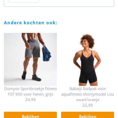
andere kochten ook:
Domyos Sportbroekje fitness
Nabaiji Badpak voor
FST 900 voor heren, grijs
aquafitness shortymodel Lou
24,99
zwart/oranje
22,99
bekijken
bekijken