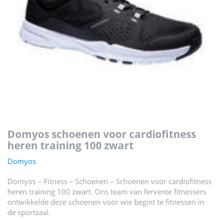
domyos schoenen voor cardiofitness
heren training 100 zwart
Domyos
Domyos – Fitness – Schoenen – Schoenen voor cardiofitness
heren training 100 zwart. Ons team van fervente fitnessers
ontwikkelde deze schoenen voor wie begint te fitnessen in
de sportzaal.