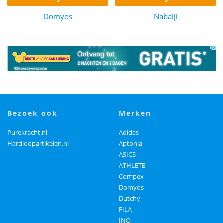
Domyos
Nabaiji
bezoek ook
merken
Purekracht.nl
Adidas
Hardloopartikelen.nl
Aptonia
ASICS
ATHLETE
Compex
Domyos
Dutchy
FILA
INQ