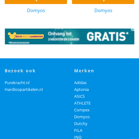
Domyos
Domyos
bezoek ook
merken
Purekracht.nl
Adidas
Hardloopartikelen.nl
Aptonia
ASICS
ATHLETE
Compex
Domyos
Dutchy
FILA
INQ