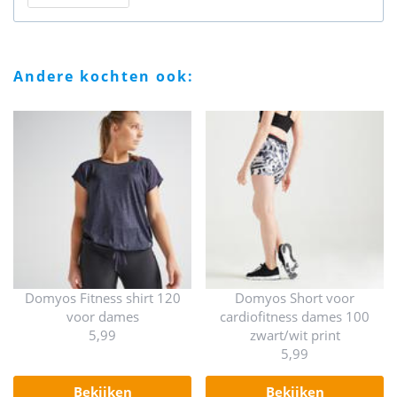
andere kochten ook:
Domyos Fitness shirt 120
Domyos Short voor
voor dames
cardiofitness dames 100
5,99
zwart/wit print
5,99
bekijken
bekijken