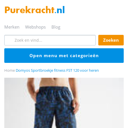
Purekracht
.nl
merken
webshops
blog
zoeken
open menu met categorieën
Home
Domyos Sportbroekje fitness FST 120 voor heren