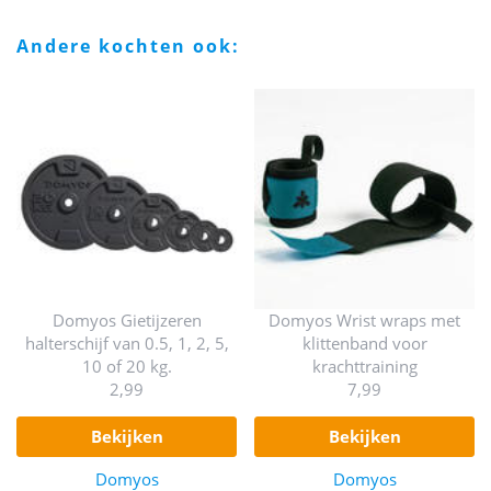
andere kochten ook:
Domyos Gietijzeren
Domyos Wrist wraps met
halterschijf van 0.5, 1, 2, 5,
klittenband voor
10 of 20 kg.
krachttraining
2,99
7,99
bekijken
bekijken
Domyos
Domyos