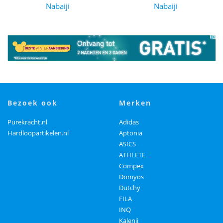
Nabaiji
Nabaiji
bezoek ook
merken
Purekracht.nl
Adidas
Hardloopartikelen.nl
Aptonia
ASICS
ATHLETE
Compex
Domyos
Dutchy
FILA
INQ
Kalenji