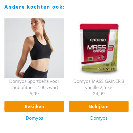
andere kochten ook:
Domyos Sportbeha voor
Domyos MASS GAINER 3
cardiofitness 100 zwart
vanille 2,5 kg
5,99
24,99
bekijken
bekijken
Domyos
Domyos