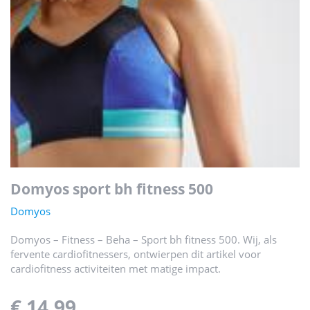
domyos sport bh fitness 500
Domyos
Domyos – Fitness – Beha – Sport bh fitness 500. Wij, als
fervente cardiofitnessers, ontwierpen dit artikel voor
cardiofitness activiteiten met matige impact.
€ 14,99