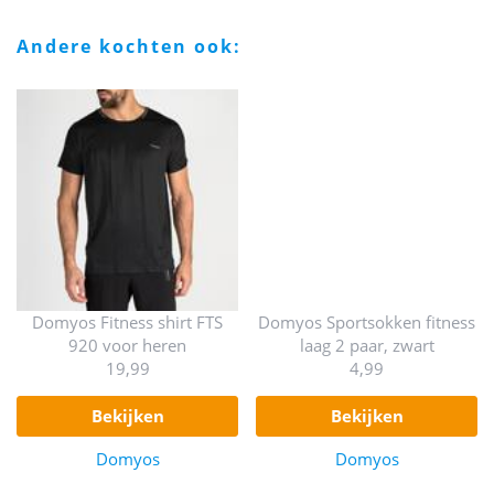
andere kochten ook:
Domyos Fitness shirt FTS
Domyos Sportsokken fitness
920 voor heren
laag 2 paar, zwart
19,99
4,99
bekijken
bekijken
Domyos
Domyos