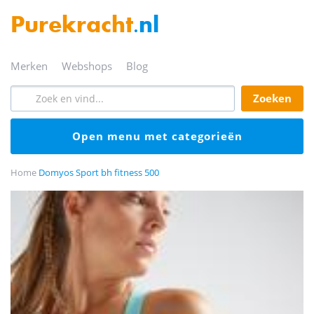
Purekracht
.nl
merken
webshops
blog
zoeken
open menu met categorieën
Home
Domyos Sport bh fitness 500