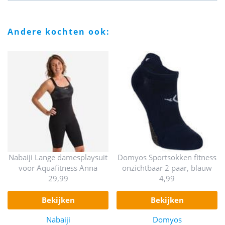
andere kochten ook:
Nabaiji Lange damesplaysuit
Domyos Sportsokken fitness
voor Aquafitness Anna
onzichtbaar 2 paar, blauw
29,99
4,99
bekijken
bekijken
Nabaiji
Domyos