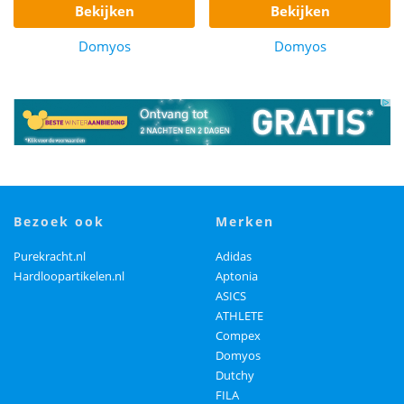
bekijken
bekijken
Domyos
Domyos
bezoek ook
merken
Purekracht.nl
Adidas
Hardloopartikelen.nl
Aptonia
ASICS
ATHLETE
Compex
Domyos
Dutchy
FILA