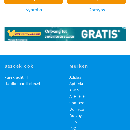
Nyamba
Domyos
bezoek ook
merken
Purekracht.nl
Adidas
Hardloopartikelen.nl
Aptonia
ASICS
ATHLETE
Compex
Domyos
Dutchy
FILA
INQ