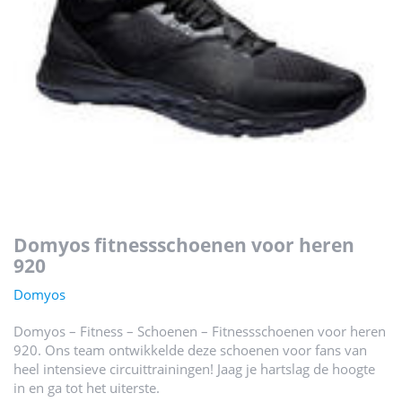
domyos fitnessschoenen voor heren
920
Domyos
Domyos – Fitness – Schoenen – Fitnessschoenen voor heren
920. Ons team ontwikkelde deze schoenen voor fans van
heel intensieve circuittrainingen! Jaag je hartslag de hoogte
in en ga tot het uiterste.