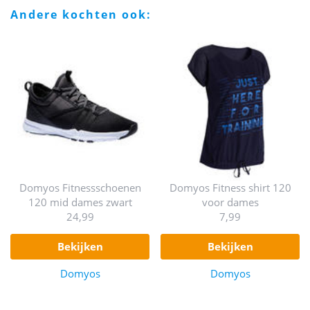
andere kochten ook:
Domyos Fitnessschoenen
Domyos Fitness shirt 120
120 mid dames zwart
voor dames
24,99
7,99
bekijken
bekijken
Domyos
Domyos