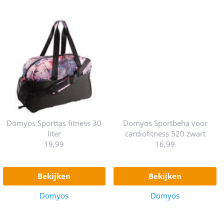
Domyos Sporttas fitness 30
Domyos Sportbeha voor
liter
cardiofitness 520 zwart
19,99
16,99
bekijken
bekijken
Domyos
Domyos