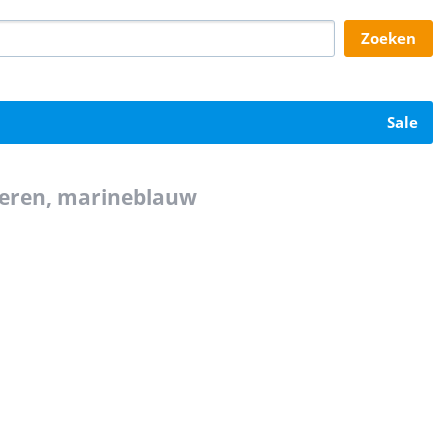
zoeken
sale
 heren, marineblauw