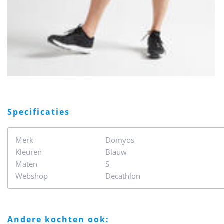
specificaties
Merk
Domyos
Kleuren
Blauw
Maten
S
Webshop
Decathlon
andere kochten ook: