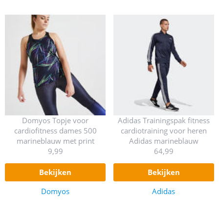
Domyos Topje voor
Adidas Trainingspak fitness
cardiofitness dames 500
cardiotraining voor heren
marineblauw met print
Adidas marineblauw
9,99
64,99
bekijken
bekijken
Domyos
Adidas