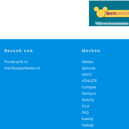
bezoek ook
merken
Purekracht.nl
Adidas
Hardloopartikelen.nl
Aptonia
ASICS
ATHLETE
Compex
Domyos
Dutchy
FILA
INQ
Kalenji
Nabaiji