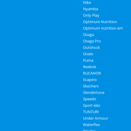
Nike
Nyamba
Only Play
Optimum Nutrition
Optimum nutrition em
Osaga
Osaga Pro
Outshock
Oxelo
Puma
Reebok
RUCANOR
Scapino
Skechers
Slendertone
Speedo
Sport elec
TUNTURI
Under Armour
Waterflex
Weider