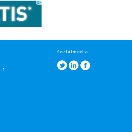
s
socialmedia
et?