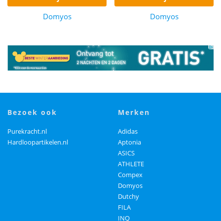
Domyos
Domyos
bezoek ook
merken
Purekracht.nl
Adidas
Hardloopartikelen.nl
Aptonia
ASICS
ATHLETE
Compex
Domyos
Dutchy
FILA
INQ