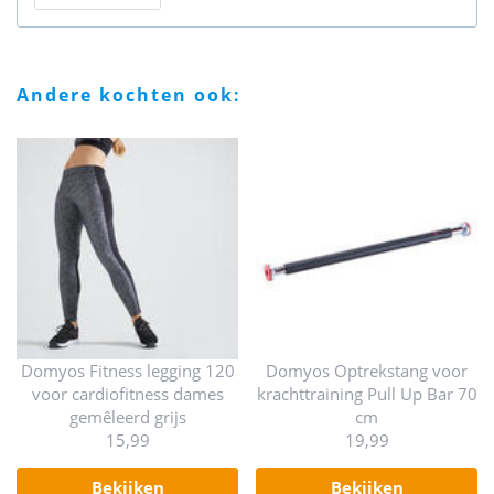
andere kochten ook:
Domyos Fitness legging 120
Domyos Optrekstang voor
voor cardiofitness dames
krachttraining Pull Up Bar 70
gemêleerd grijs
cm
15,99
19,99
bekijken
bekijken