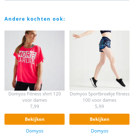
andere kochten ook:
Domyos Fitness shirt 120
Domyos Sportbroekje fitness
voor dames
100 voor dames
7,99
5,99
bekijken
bekijken
Domyos
Domyos