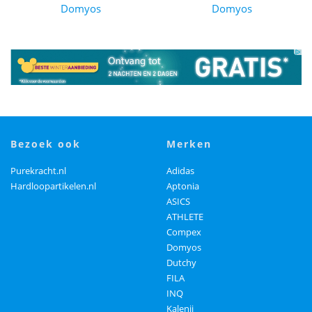
Domyos
Domyos
bezoek ook
merken
Purekracht.nl
Adidas
Hardloopartikelen.nl
Aptonia
ASICS
ATHLETE
Compex
Domyos
Dutchy
FILA
INQ
Kalenji