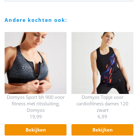
andere kochten ook:
Domyos Sport bh 900 voor
Domyos Topje voor
fitness met ritssluiting,
cardiofitness dames 120
Domyos
zwart
19,99
6,99
bekijken
bekijken