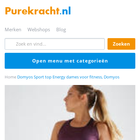
Purekracht
.nl
merken
webshops
blog
zoeken
open menu met categorieën
Home
Domyos Sport top Energy dames voor fitness, Domyos