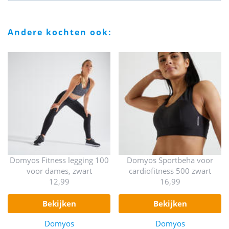
andere kochten ook:
Domyos Fitness legging 100
Domyos Sportbeha voor
voor dames, zwart
cardiofitness 500 zwart
12,99
16,99
bekijken
bekijken
Domyos
Domyos