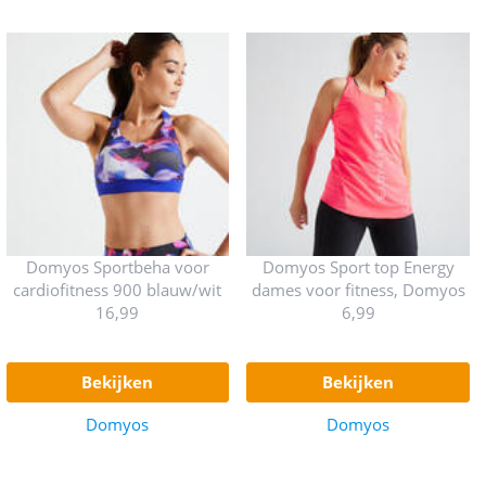
Domyos Sportbeha voor
Domyos Sport top Energy
cardiofitness 900 blauw/wit
dames voor fitness, Domyos
16,99
6,99
bekijken
bekijken
Domyos
Domyos