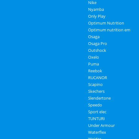
Nike
Nyamba
Only Play
Optimum Nutrition
Optimum nutrition em
Osaga
Osaga Pro
Outshock
Oxelo
Puma
Reebok
RUCANOR
Scapino
Skechers
Slendertone
Speedo
Sport elec
TUNTURI
Under Armour
Waterflex
Weider