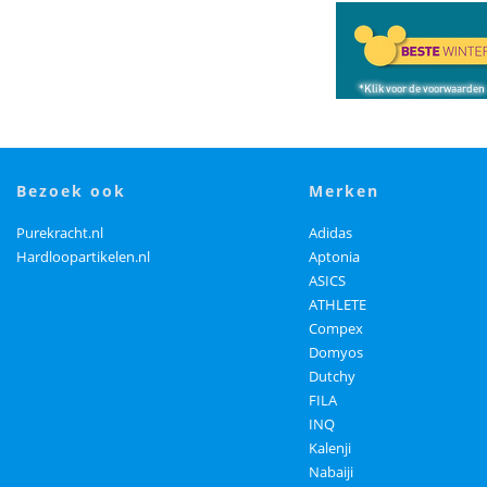
bezoek ook
merken
Purekracht.nl
Adidas
Hardloopartikelen.nl
Aptonia
ASICS
ATHLETE
Compex
Domyos
Dutchy
FILA
INQ
Kalenji
Nabaiji