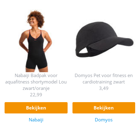
Nabaiji Badpak voor
Domyos Pet voor fitness en
aquafitness shortymodel Lou
cardiotraining zwart
zwart/oranje
3,49
22,99
bekijken
bekijken
Nabaiji
Domyos