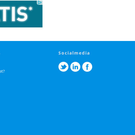
s
socialmedia
et?