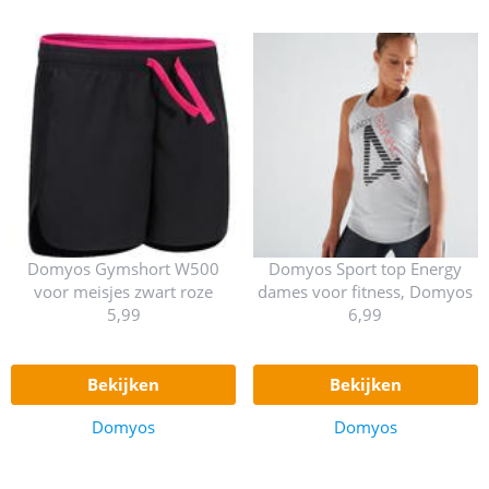
Domyos Gymshort W500
Domyos Sport top Energy
voor meisjes zwart roze
dames voor fitness, Domyos
5,99
6,99
bekijken
bekijken
Domyos
Domyos