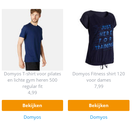
Domyos T-shirt voor pilates
Domyos Fitness shirt 120
en lichte gym heren 500
voor dames
regular fit
7,99
4,99
bekijken
bekijken
Domyos
Domyos