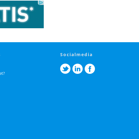
s
socialmedia
et?