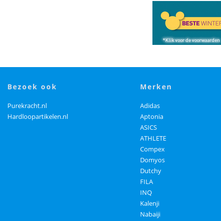
bezoek ook
merken
Purekracht.nl
Adidas
Hardloopartikelen.nl
Aptonia
ASICS
ATHLETE
Compex
Domyos
Dutchy
FILA
INQ
Kalenji
Nabaiji