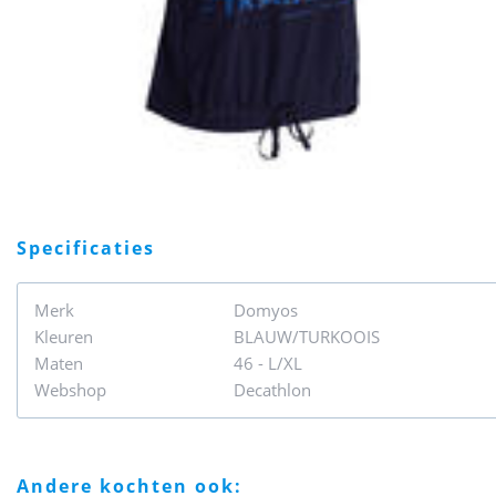
specificaties
Merk
Domyos
Kleuren
BLAUW/TURKOOIS
Maten
46 - L/XL
Webshop
Decathlon
andere kochten ook: