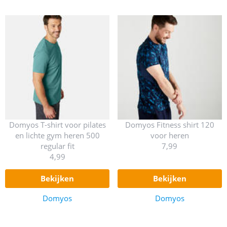
Domyos T-shirt voor pilates
Domyos Fitness shirt 120
en lichte gym heren 500
voor heren
regular fit
7,99
4,99
bekijken
bekijken
Domyos
Domyos