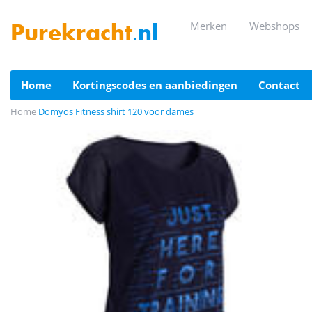
merken
webshops
Purekracht
.nl
home
kortingscodes en aanbiedingen
contact
Home
Domyos Fitness shirt 120 voor dames