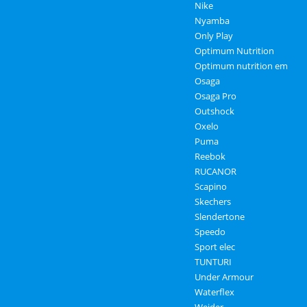
Nike
Nyamba
Only Play
Optimum Nutrition
Optimum nutrition em
Osaga
Osaga Pro
Outshock
Oxelo
Puma
Reebok
RUCANOR
Scapino
Skechers
Slendertone
Speedo
Sport elec
TUNTURI
Under Armour
Waterflex
Weider