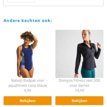
andere kochten ook:
Nabaiji Badpak voor
Domyos Fitness vest 500
aquafitness Lena blauw
voor dames
9,99
14,99
bekijken
bekijken