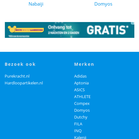
Nabaiji
Domyos
bezoek ook
merken
Purekracht.nl
Adidas
Hardloopartikelen.nl
Aptonia
ASICS
ATHLETE
Compex
Domyos
Dutchy
FILA
INQ
Kalenji