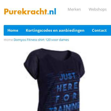
merken
webshops
Purekracht
.nl
home
kortingscodes en aanbiedingen
contact
Home
Domyos Fitness shirt 120 voor dames