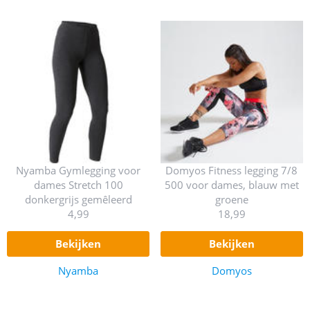
Nyamba Gymlegging voor
Domyos Fitness legging 7/8
dames Stretch 100
500 voor dames, blauw met
donkergrijs gemêleerd
groene
4,99
18,99
bekijken
bekijken
Nyamba
Domyos