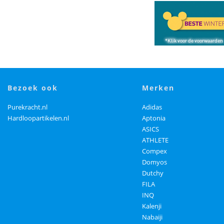
bezoek ook
merken
Purekracht.nl
Adidas
Hardloopartikelen.nl
Aptonia
ASICS
ATHLETE
Compex
Domyos
Dutchy
FILA
INQ
Kalenji
Nabaiji