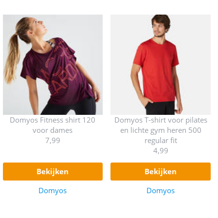
Domyos Fitness shirt 120
Domyos T-shirt voor pilates
voor dames
en lichte gym heren 500
7,99
regular fit
4,99
bekijken
bekijken
Domyos
Domyos