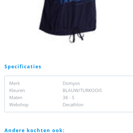
specificaties
Merk
Domyos
Kleuren
BLAUW/TURKOOIS
Maten
38 - S
Webshop
Decathlon
andere kochten ook: