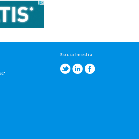
s
socialmedia
et?