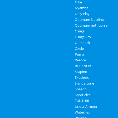
Nike
Nyamba
Only Play
Optimum Nutrition
Optimum nutrition em
Osaga
Osaga Pro
Outshock
Oxelo
Puma
Reebok
RUCANOR
Scapino
Skechers
Slendertone
Speedo
Sport elec
TUNTURI
Under Armour
Waterflex
Weider