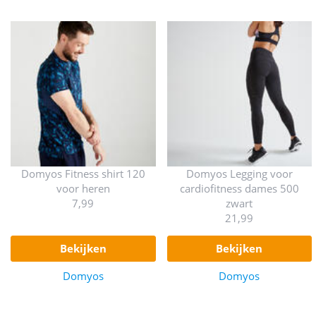
Domyos Fitness shirt 120
Domyos Legging voor
voor heren
cardiofitness dames 500
7,99
zwart
21,99
bekijken
bekijken
Domyos
Domyos