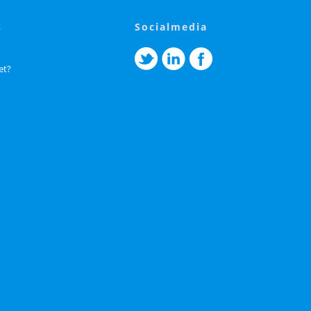
s
socialmedia
et?