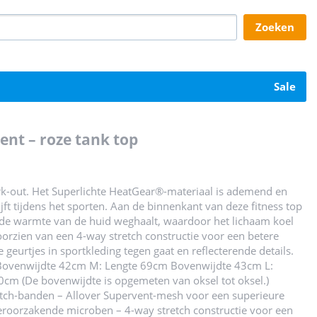
zoeken
sale
nt – roze tank top
 work-out. Het Superlichte HeatGear®-materiaal is ademend en
jft tijdens het sporten. Aan de binnenkant van deze fitness top
e de warmte van de huid weghaalt, waardoor het lichaam koel
voorzien van een 4-way stretch constructie voor een betere
 geurtjes in sportkleding tegen gaat en reflecterende details.
 Bovenwijdte 42cm M: Lengte 69cm Bovenwijdte 43cm L:
m (De bovenwijdte is opgemeten van oksel tot oksel.)
tch-banden – Allover Supervent-mesh voor een superieure
veroorzakende microben – 4-way stretch constructie voor een