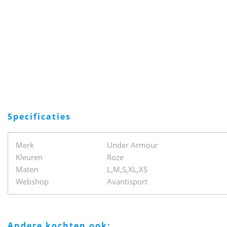
specificaties
Merk
Under Armour
Kleuren
Roze
Maten
L,M,S,XL,XS
Webshop
Avantisport
andere kochten ook: