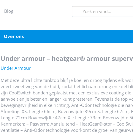
blog
over ons
under armour – heatgear® armour superve
Under Armour
Met deze ultra lichte tanktop blijf je koel en droog tijdens elk
voert zweet weg van de huid, zodat het lichaam droog en koel bli
zijn CoolSwitch banden geplaatst met een exclusieve coating di
aanvoelt en je beter en langer kunt presteren. Tevens is de top 
bewegingsvrijheid in elke richting, Anti-Odor technologie die nare
Afmeting: XS: Lengte 66cm, Bovenwijdte 39cm S: Lengte 67cm,
Lengte 72cm Bovenwijdte 47cm XL: Lengte 73cm Bovenwijdte 50c
Kenmerken: – Pasvorm: Aansluitend – HeatGear®-stof – CoolSwi
ventilatie – Anti-Odor technologie voorkomt de groei van geur-