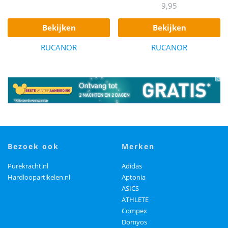
9,95
bekijken
bekijken
RUCANOR
RUCANOR
bezoek ook
merken
Purekracht.nl
Adidas
Hardloopartikelen.nl
Aptonia
ASICS
ATHLETE
Compex
Domyos