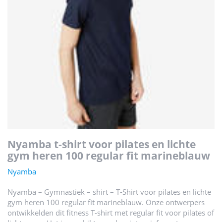
nyamba t-shirt voor pilates en lichte
gym heren 100 regular fit marineblauw
Nyamba
Nyamba – Gymnastiek – shirt – T-Shirt voor pilates en lichte
gym heren 100 regular fit marineblauw. Onze ontwerpers
ontwikkelden dit fitness T-shirt met regular fit voor pilates of