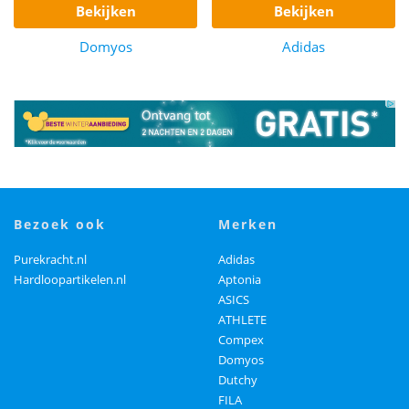
bekijken
bekijken
Domyos
Adidas
bezoek ook
merken
Purekracht.nl
Adidas
Hardloopartikelen.nl
Aptonia
ASICS
ATHLETE
Compex
Domyos
Dutchy
FILA