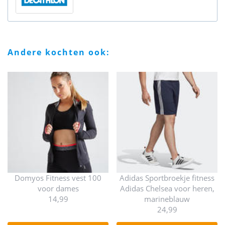
andere kochten ook:
Domyos Fitness vest 100
Adidas Sportbroekje fitness
voor dames
Adidas Chelsea voor heren,
14,99
marineblauw
24,99